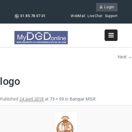
Login
01.85.78.07.01
WebMail
LiveChat
Support
Image navigation
Next →
logo
Published
24 avril 2018
at
73 × 99
in
Banque MISR