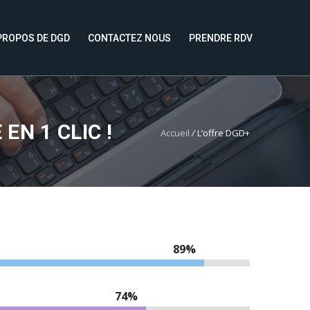
PROPOS DE DGD
CONTACTEZ NOUS
PRENDRE RDV
N 1 CLIC !
Accueil
/
L’offre DGD+
94%
79%