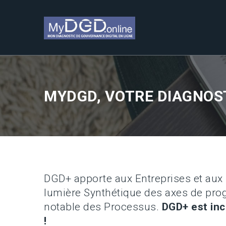
MYDGD, VOTRE DIAGNOST
DGD+ apporte aux Entreprises et aux
lumière Synthétique des axes de prog
notable des Processus.
DGD+ est in
!