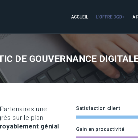
ACCUEIL
L’OFFRE DGD+
A 
IC DE GOUVERNANCE DIGITALE E
 Partenaires une
Satisfaction client
rès sur le plan
croyablement génial
Gain en productivité