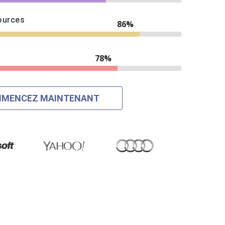
ources
91%
83%
MENCEZ MAINTENANT