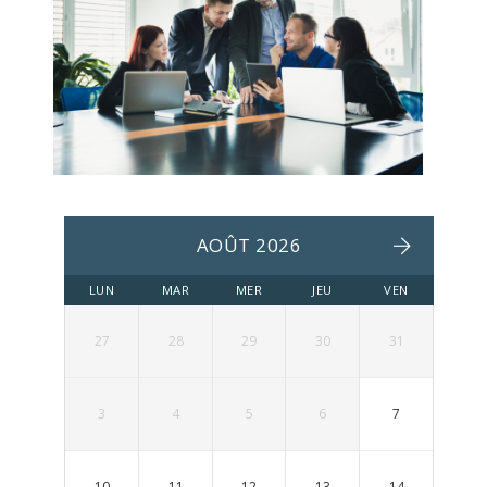
AOÛT 2026
LUN
MAR
MER
JEU
VEN
27
28
29
30
31
3
4
5
6
7
10
11
12
13
14