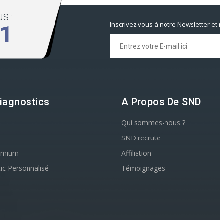
S :
Inscrivez vous à notre Newsletter et
01
iagnostics
A Propos De SND
Qui sommes-nous ?
o
SND recrute
emium
Affiliation
ic Personnalisé
Témoignages