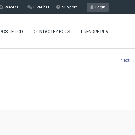
WebMail
LiveChat
Support
Login
POS DE DGD
CONTACTEZ NOUS
PRENDRE RDV
Next →