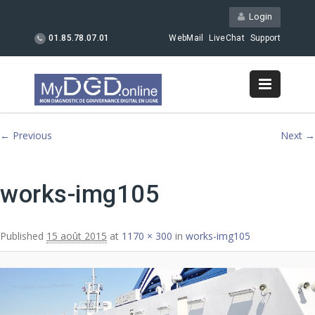
Login
01.85.78.07.01
WebMail
LiveChat
Support
Image navigation
← Previous
Next →
works-img105
Published
15 août 2015
at
1170 × 300
in
works-img105