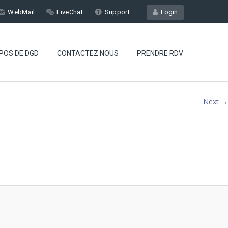
WebMail
LiveChat
Support
Login
POS DE DGD
CONTACTEZ NOUS
PRENDRE RDV
Next →