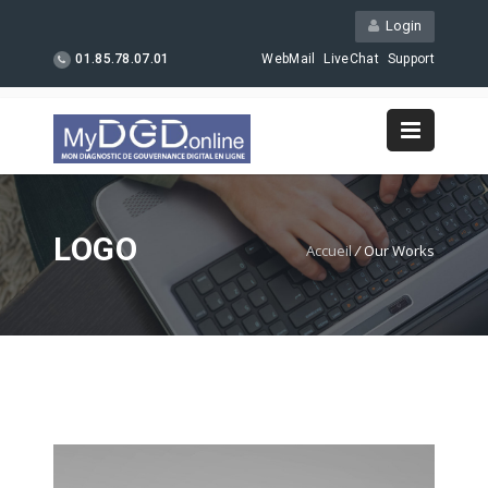
Login
01.85.78.07.01
WebMail
LiveChat
Support
LOGO
Accueil
/
Our Works