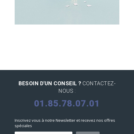
Latin Words Fine
Lorem has been the industry’s standard
dummy text ever.
BESOIN D'UN CONSEIL ?
CONTACTEZ-
NOUS :
01.85.78.07.01
Inscrivez vous à notre Newsletter et recevez nos offres
spéciales