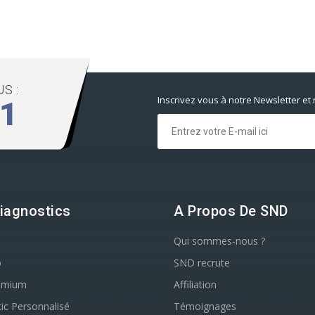
S :
Inscrivez vous à notre Newsletter et
01
iagnostics
A Propos De SND
Qui sommes-nous ?
o
SND recrute
emium
Affiliation
ic Personnalisé
Témoignages