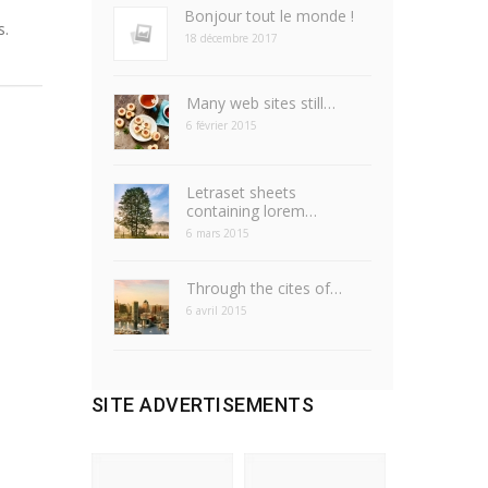
Bonjour tout le monde !
s.
18 décembre 2017
Many web sites still…
6 février 2015
Letraset sheets
containing lorem…
6 mars 2015
Through the cites of…
6 avril 2015
SITE ADVERTISEMENTS