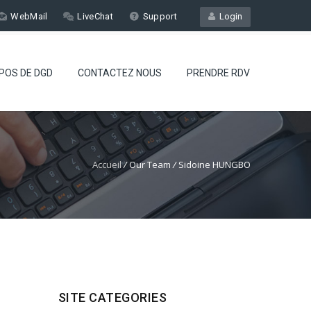
WebMail
LiveChat
Support
Login
POS DE DGD
CONTACTEZ NOUS
PRENDRE RDV
Accueil
/
Our Team
/
Sidoine HUNGBO
SITE CATEGORIES