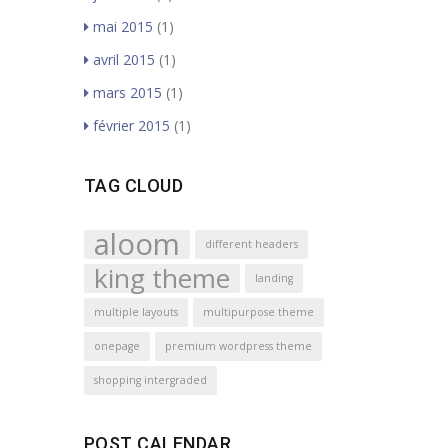
mai 2015
(1)
avril 2015
(1)
mars 2015
(1)
février 2015
(1)
TAG CLOUD
aloom
different headers
king theme
landing
multiple layouts
multipurpose theme
onepage
premium wordpress theme
shopping intergraded
POST CALENDAR