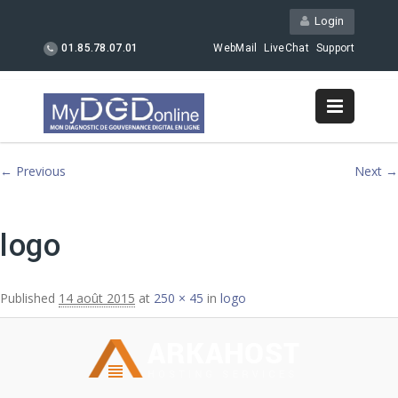
Login
01.85.78.07.01
WebMail
LiveChat
Support
Image navigation
← Previous
Next →
logo
Published
14 août 2015
at
250 × 45
in
logo