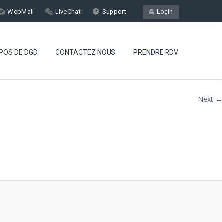
WebMail
LiveChat
Support
Login
POS DE DGD
CONTACTEZ NOUS
PRENDRE RDV
Next →