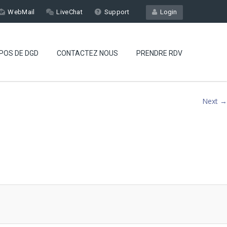
WebMail
LiveChat
Support
Login
POS DE DGD
CONTACTEZ NOUS
PRENDRE RDV
Next →