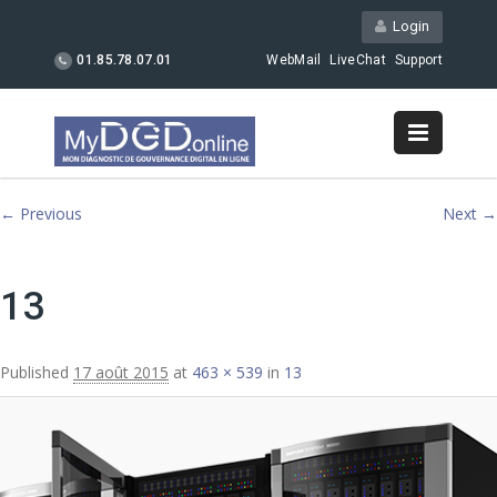
Login
01.85.78.07.01
WebMail
LiveChat
Support
Image navigation
← Previous
Next →
13
Published
17 août 2015
at
463 × 539
in
13