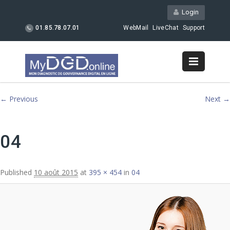
Login
01.85.78.07.01
WebMail
LiveChat
Support
Image navigation
← Previous
Next →
04
Published
10 août 2015
at
395 × 454
in
04